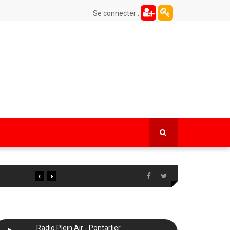
Se connecter :
‹
›
Radio Plein Air - Pontarlier