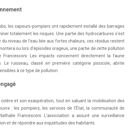
ronnement
Doubs, les sapeurs-pompiers ont rapidement installé des barrages
iminer totalement les risques. Une partie des hydrocarbures s'est
 du niveau de l'eau liée aux fortes chaleurs, ces résidus restent
ontera ou lors d'épisodes orageux, une partie de cette pollution
lie Francesconi. Les impacts concernent directement la faune
 Le ruisseau, classé en première catégorie piscicole, abrite
ibles à ce type de pollution.
 engagé
sa colère et son exaspération, tout en saluant la mobilisation des
uvre : les pompiers, les services de l'État, la communauté de
halie Francesconi. L'association a assuré une surveillance
uation et de répondre aux inquiétudes des habitants.