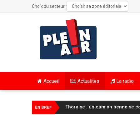
Choix du secteur :
Accueil
Actualites
La radio
Les Grangettes : verbalisé pour 
EN BREF