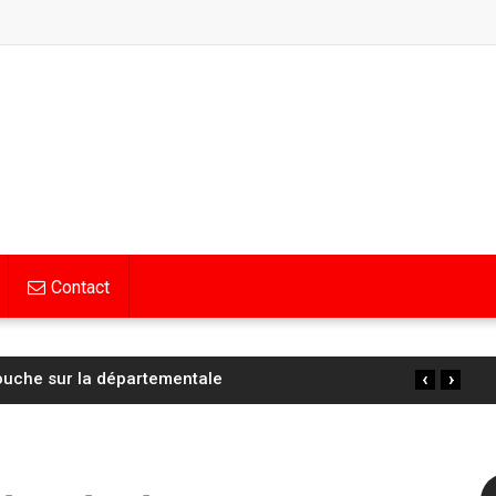
Contact
‹
›
un barbecue sauvage près d’un bois