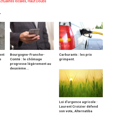
ctualités locales
,
Haut Doubs
r
ent
Bourgogne-Franche-
Carburants : les prix
e
Comté : le chômage
grimpent.
progresse légèrement au
deuxième...
Loi d’urgence agricole :
Laurent Croizier défend
son vote, Alternatiba