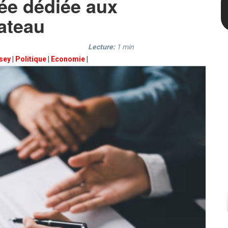
ée dédiée aux
ateau
Lecture:
1
min
sey
|
Politique
|
Economie
|