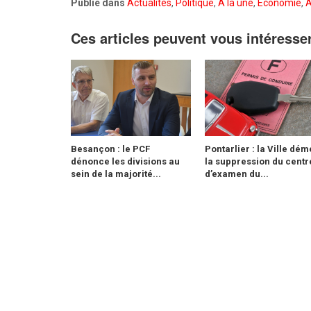
Publié dans
Actualités
,
Politique
,
A la une
,
Economie
,
A
Ces articles peuvent vous intéresse
Besançon : le PCF
Pontarlier : la Ville dém
dénonce les divisions au
la suppression du centr
sein de la majorité...
d’examen du...