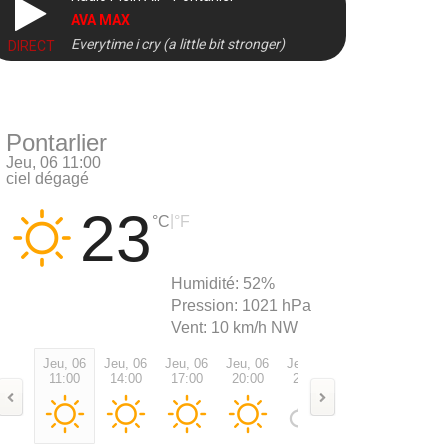
AVA MAX
Everytime i cry (a little bit stronger)
DIRECT
Pontarlier
Jeu, 06 11:00
ciel dégagé
23
|
°C
°F
Humidité:
52%
Pression:
1021 hPa
Vent:
10 km/h NW
Jeu, 06
Jeu, 06
Jeu, 06
Jeu, 06
Jeu, 06
Ven, 07
Ven, 0
11:00
14:00
17:00
20:00
23:00
02:00
05:00