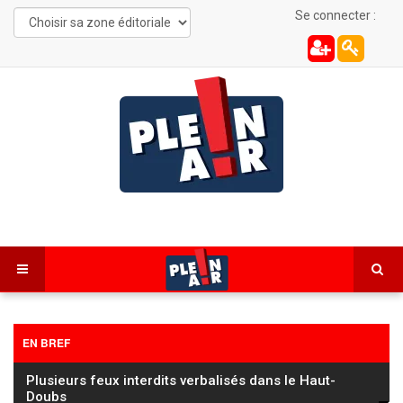
Se connecter :
EN BREF
Les Combes : une automobiliste de 22 ans
désincarcérée