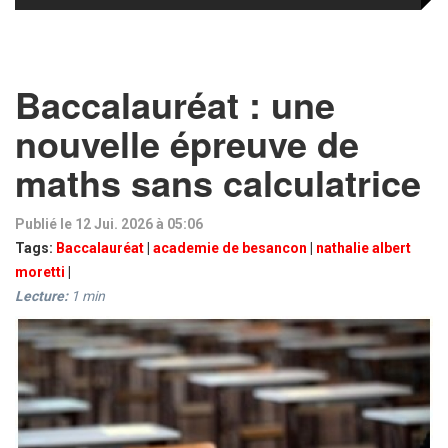
Baccalauréat : une
nouvelle épreuve de
maths sans calculatrice
Publié le 12 Jui. 2026 à 05:06
Tags:
Baccalauréat
|
academie de besancon
|
nathalie albert
moretti
|
Lecture:
1
min