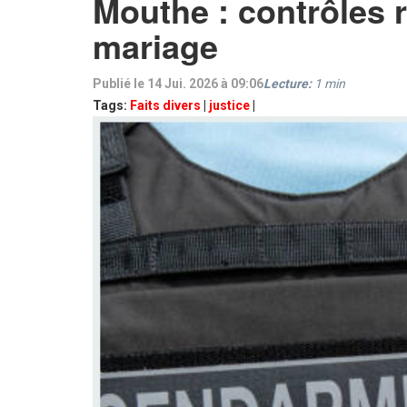
Mouthe : contrôles r
mariage
Publié le 14 Jui. 2026 à 09:06
Lecture:
1
min
Tags:
Faits divers
|
justice
|