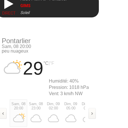
GIMS
Soleil
DIRECT
Pontarlier
Sam, 08 20:00
peu nuageux
29
|
°C
°F
Humidité:
40%
Pression:
1018 hPa
Vent:
3 km/h NW
Sam, 08
Sam, 08
Dim, 09
Dim, 09
Dim, 09
Dim, 09
Dim, 0
20:00
23:00
02:00
05:00
08:00
11:00
14:00