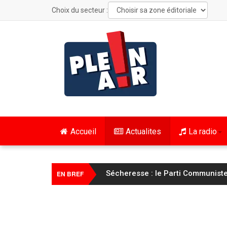
Choix du secteur :
Accueil
Actualites
La radio
FC Sochaux Montbéliard – Saint-É
EN BREF