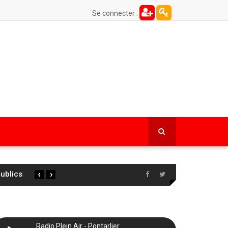
Se connecter :
‹
›
Radio Plein Air - Pontarlier