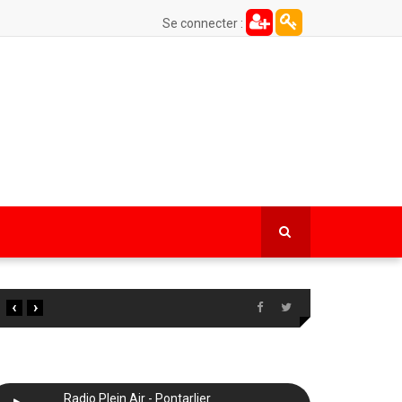
Se connecter :
‹
›
Radio Plein Air - Pontarlier