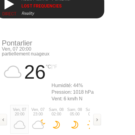
LOST FREQUENCIES
Reality
DIRECT
Pontarlier
Ven, 07 20:00
partiellement nuageux
26
|
°C
°F
Humidité:
44%
Pression:
1018 hPa
Vent:
6 km/h N
Ven, 07
Ven, 07
Sam, 08
Sam, 08
Sam, 08
Sam, 08
Sam, 0
20:00
23:00
02:00
05:00
08:00
11:00
14:00