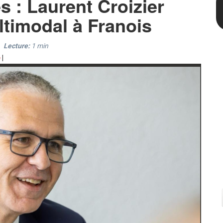
s : Laurent Croizier
timodal à Franois
Lecture:
1
min
e
|