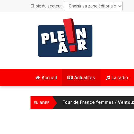
Choix du secteur :
Accueil
Actualites
La radio
Échevannes : 150 tonnes de four
EN BREF