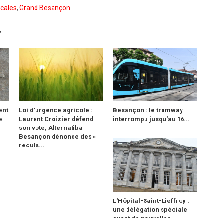
ocales
,
Grand Besançon
r
ent
Loi d’urgence agricole :
Besançon : le tramway
e
Laurent Croizier défend
interrompu jusqu'au 16...
son vote, Alternatiba
Besançon dénonce des «
reculs...
L'Hôpital-Saint-Lieffroy :
une délégation spéciale