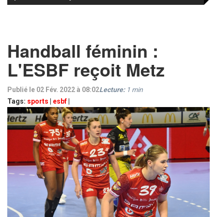
Handball féminin :
L'ESBF reçoit Metz
Publié le 02 Fév. 2022 à 08:02
Lecture:
1
min
Tags:
sports
|
esbf
|