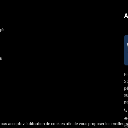
A
gé
s
Pl
So
pé
su
pa
 vous acceptez l'utilisation de cookies afin de vous proposer les meilleur