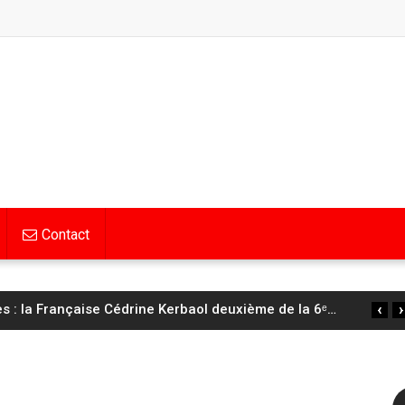
Contact
‹
›
 : la Française Cédrine Kerbaol deuxième de la 6ᵉ
…