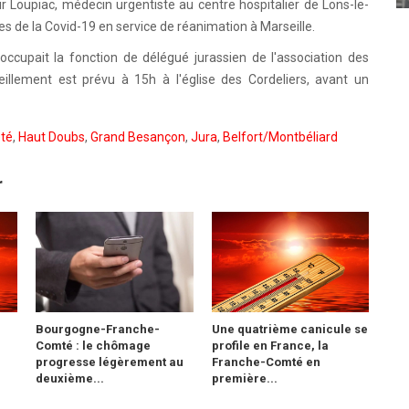
Loupiac, médecin urgentiste au centre hospitalier de Lons-le-
s de la Covid-19 en service de réanimation à Marseille.
occupait la fonction de délégué jurassien de l'association des
llement est prévu à 15h à l'église des Cordeliers, avant un
été
,
Haut Doubs
,
Grand Besançon
,
Jura
,
Belfort/Montbéliard
r
Bourgogne-Franche-
Une quatrième canicule se
Comté : le chômage
profile en France, la
progresse légèrement au
Franche-Comté en
deuxième...
première...