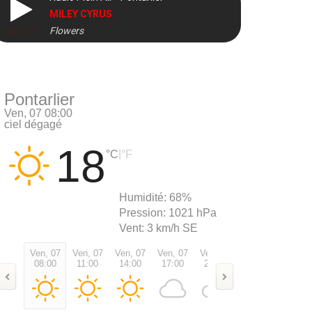
MILEY CYRUS
Flowers
DIRECT
Pontarlier
Ven, 07 08:00
ciel dégagé
18
|
°C
°F
Humidité:
68%
Pression:
1021 hPa
Vent:
3 km/h SE
Ven, 07
Ven, 07
Ven, 07
Ven, 07
Ven, 07
Ven, 07
Sam, 0
08:00
11:00
14:00
17:00
20:00
23:00
02:00