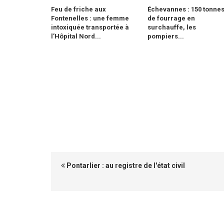
Feu de friche aux
Échevannes : 150 tonne
Fontenelles : une femme
de fourrage en
intoxiquée transportée à
surchauffe, les
l’Hôpital Nord...
pompiers...
Pontarlier : au registre de l'état civil