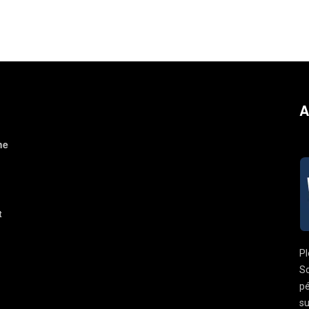
A
ne
t
Pl
So
pé
su