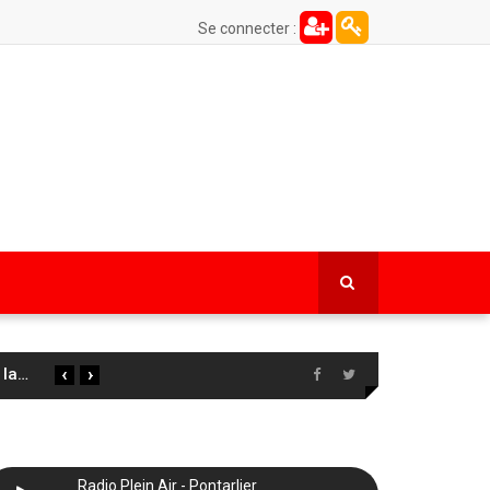
Se connecter :
‹
›
 la
…
Radio Plein Air - Pontarlier