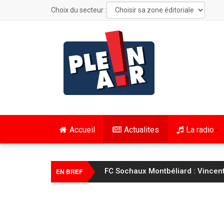
Choix du secteur :
Accueil
Actualites
La radio
FC Sochaux Montbéliard : Vincent 
EN BREF