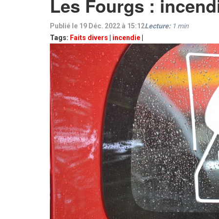
Les Fourgs : incend
Publié le 19 Déc. 2022 à 15:12
Lecture:
1
min
Tags:
Faits divers
|
incendie
|