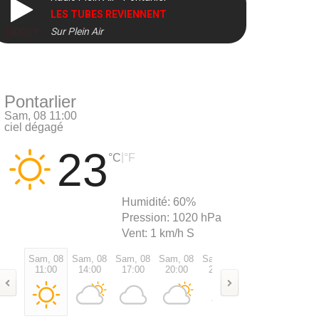
LES TUBES REVIENNENT
Sur Plein Air
DIRECT
Pontarlier
Sam, 08 11:00
ciel dégagé
23
|
°C
°F
Humidité:
60%
Pression:
1020 hPa
Vent:
1 km/h S
Sam, 08
Sam, 08
Sam, 08
Sam, 08
Sam, 08
Dim, 09
Dim, 0
11:00
14:00
17:00
20:00
23:00
02:00
05:00