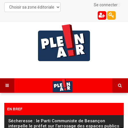
Se connecter :
EN BREF
FC Sochaux Montbéliard – Saint-Étienne : la sanction
réduite au secteur 106