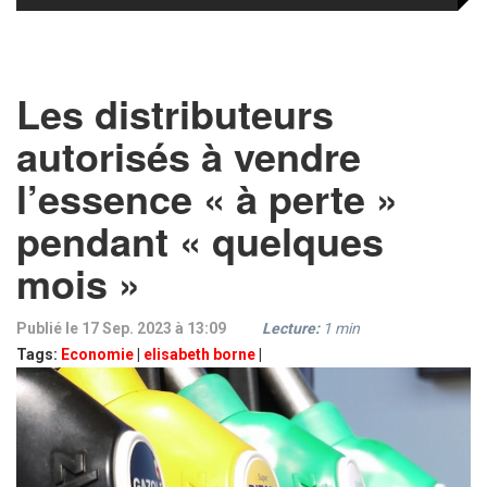
Les distributeurs
autorisés à vendre
l’essence « à perte »
pendant « quelques
mois »
Publié le 17 Sep. 2023 à 13:09
Lecture:
1
min
Tags:
Economie
|
elisabeth borne
|