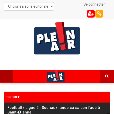
Se connecter :
EN BREF
Cyclisme : le Tour de France Femmes à l’assaut du
mont Ventoux