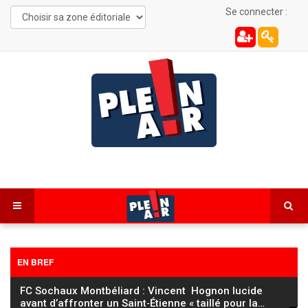
Se connecter :
EN BREF
FC Sochaux Montbéliard : Vincent Hognon lucide
avant d’affronter un Saint‑Étienne « taillé pour la
…