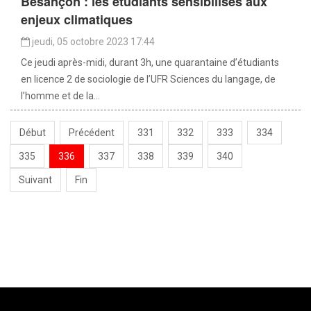
Besançon : les étudiants sensibilisés aux
enjeux climatiques
jeudi, 05 octobre 2023 17:44
Ce jeudi après-midi, durant 3h, une quarantaine d’étudiants
en licence 2 de sociologie de l’UFR Sciences du langage, de
l’homme et de la...
Début
Précédent
331
332
333
334
335
336
337
338
339
340
Suivant
Fin