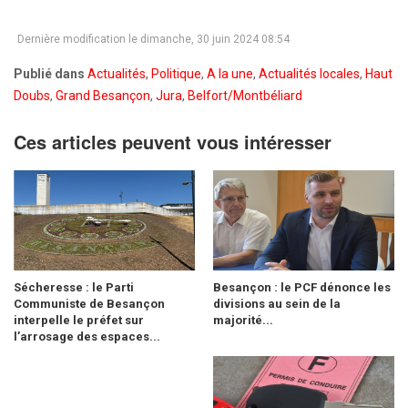
Dernière modification le dimanche, 30 juin 2024 08:54
Publié dans
Actualités
,
Politique
,
A la une
,
Actualités locales
,
Haut
Doubs
,
Grand Besançon
,
Jura
,
Belfort/Montbéliard
Ces articles peuvent vous intéresser
Sécheresse : le Parti
Besançon : le PCF dénonce les
Communiste de Besançon
divisions au sein de la
interpelle le préfet sur
majorité...
l’arrosage des espaces...