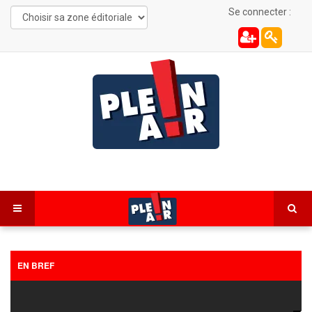
Se connecter :
EN BREF
FC Sochaux Montbéliard – Saint-Étienne : la sanction
réduite au secteur 106