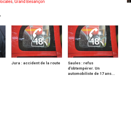
locales
,
Grand Besançon
r
Jura : accident de la route
Saules : refus
d'obtempérer. Un
automobiliste de 17 ans...