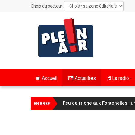
Choix du secteur :
Accueil
Actualites
La radio
FC Sochaux Montbéliard : Vincent 
EN BREF