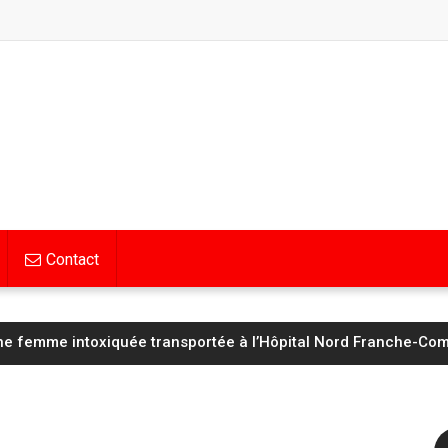
Contact
Hognon lucide avant d’affronter un Saint‑Étienne « taillé pour