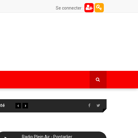
Se connecter :
‹
›
 la
…
Radio Plein Air - Pontarlier