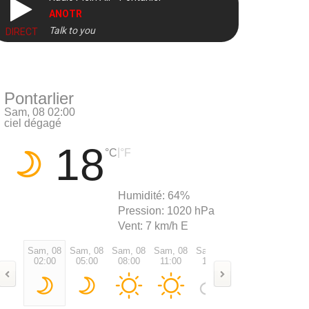
ANOTR
Talk to you
DIRECT
Pontarlier
Sam, 08 02:00
ciel dégagé
18
|
°C
°F
Humidité:
64%
Pression:
1020 hPa
Vent:
7 km/h E
Sam, 08
Sam, 08
Sam, 08
Sam, 08
Sam, 08
Sam, 08
Sam, 0
02:00
05:00
08:00
11:00
14:00
17:00
20:00