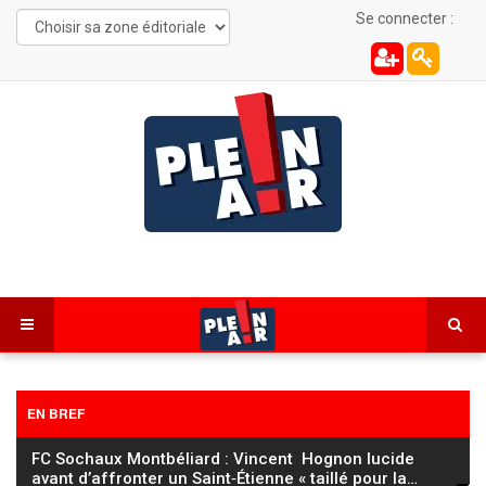
Se connecter :
EN BREF
FC Sochaux Montbéliard : Vincent Hognon lucide
avant d’affronter un Saint‑Étienne « taillé pour la
…