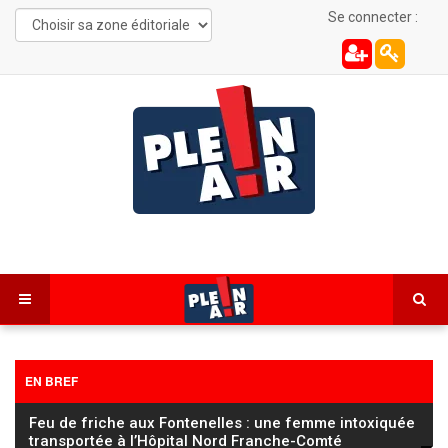
Se connecter :
EN BREF
FC Sochaux Montbéliard : Vincent Hognon lucide
avant d’affronter un Saint‑Étienne « taillé pour la
…