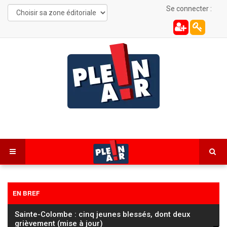
Se connecter :
EN BREF
Sainte-Colombe : cinq jeunes blessés, dont deux
grièvement (mise à jour)