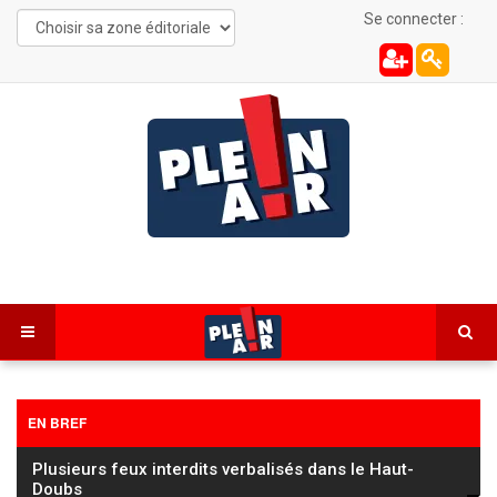
Se connecter :
EN BREF
Les Combes : une automobiliste de 22 ans
désincarcérée