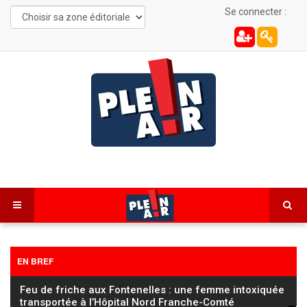
Se connecter :
EN BREF
FC Sochaux Montbéliard : Vincent Hognon lucide
avant d’affronter un Saint‑Étienne « taillé pour la
…