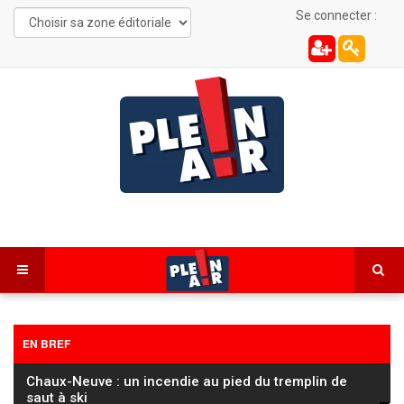
Se connecter :
EN BREF
Chaux-Neuve : un incendie au pied du tremplin de
saut à ski