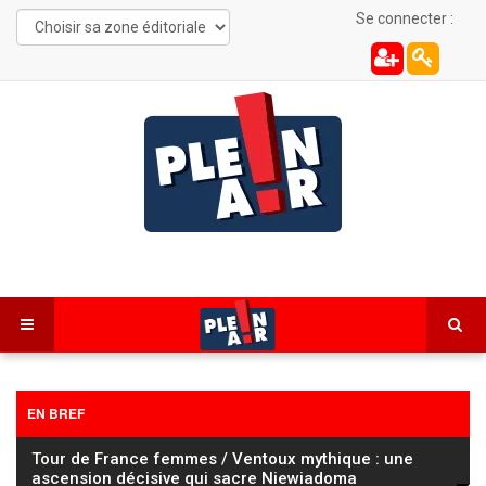
Se connecter :
EN BREF
Échevannes : 150 tonnes de fourrage en surchauffe,
les pompiers mobilisés