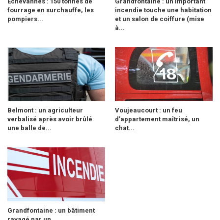
Échevannes : 150 tonnes de
Grandfontaine : un important
fourrage en surchauffe, les
incendie touche une habitation
pompiers...
et un salon de coiffure (mise
à...
Belmont : un agriculteur
Voujeaucourt : un feu
verbalisé après avoir brûlé
d’appartement maîtrisé, un
une balle de...
chat...
Grandfontaine : un bâtiment
ravagé par un...