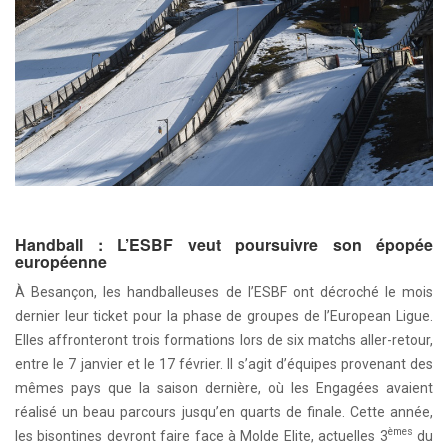
Handball : L’ESBF veut poursuivre son épopée
européenne
À
Besançon
,
les
handballeuses
de
l
’
ESBF
ont
décroché
le
mois
dernier
leur
ticket
pour
la
phase
de
groupes
de
l’European
Ligue
.
Elles
affronteront
trois
formations
lors de six matchs
aller
-
retour
,
entre
le
7
janvier
et
le
17
février
.
Il
s
’
agit
d
’
équipes
provenant
des
mêmes
pays
que
la
saison
dernière
,
où
les
Engagées
avaient
réalisé
un
beau
parcours
jusqu
’
en
quarts
de
finale
.
Cette année,
èmes
les bisontines devront faire face à Molde Elite, actuelles 3
du