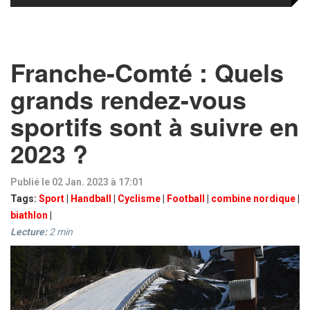
Franche-Comté : Quels
grands rendez-vous
sportifs sont à suivre en
2023 ?
Publié le 02 Jan. 2023 à 17:01
Tags:
Sport
|
Handball
|
Cyclisme
|
Football
|
combine nordique
|
biathlon
|
Lecture:
2
min