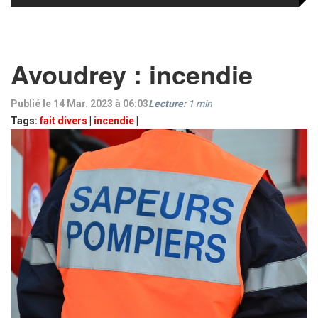
Avoudrey : incendie
Publié le 14 Mar. 2023 à 06:03
Lecture:
1
min
Tags:
fait divers
|
incendie
|