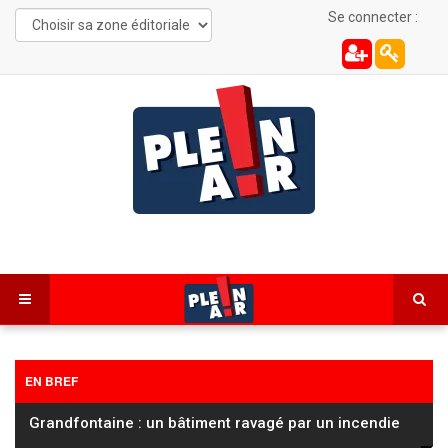
Se connecter :
EN BREF
Cyclisme / Tour de France Femmes : la Française
Cédrine Kerbaol deuxième de la 6ᵉ
…