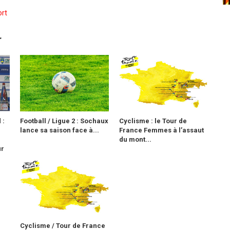
rt
r
 :
Football / Ligue 2 : Sochaux
Cyclisme : le Tour de
lance sa saison face à...
France Femmes à l’assaut
du mont...
ur
Cyclisme / Tour de France