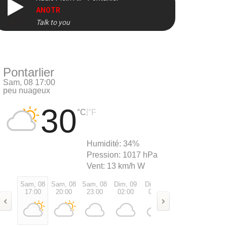
ANOTR
Talk to you
DIRECT
Pontarlier
Sam, 08 17:00
peu nuageux
30
|
°C
°F
Humidité:
34%
Pression:
1017 hPa
Vent:
13 km/h W
Sam, 08
Sam, 08
Sam, 08
Dim, 09
Dim, 09
Dim, 09
Dim, 0
17:00
20:00
23:00
02:00
05:00
08:00
11:00