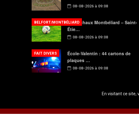
08-08-2026 à 09:08
FC Sochaux Montbéliard – Saint-
BELFORT/MONTBÉLIARD
Étie…
08-08-2026 à 09:08
École-Valentin : 44 cartons de
FAIT DIVERS
plaques …
08-08-2026 à 09:08
En visitant ce site,
Copyright © 2026 Radio Plein Air - Tous droits réservés