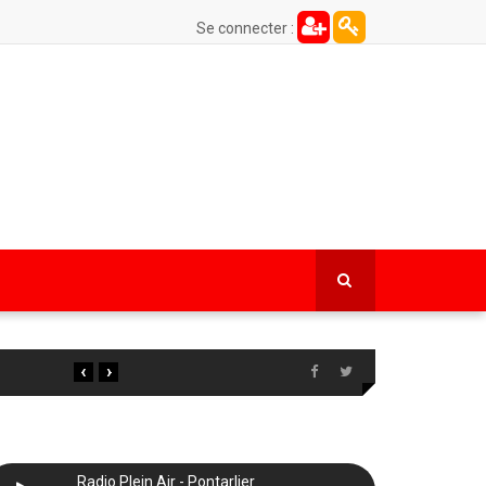
Se connecter :
‹
›
Radio Plein Air - Pontarlier