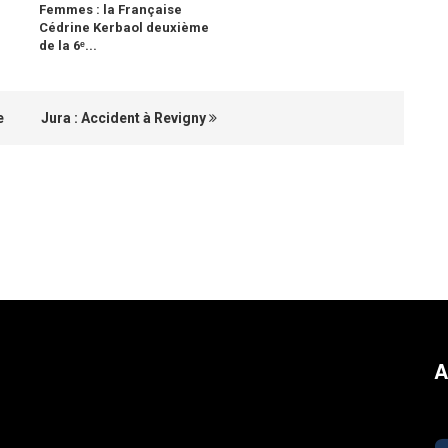
Femmes : la Française
Cédrine Kerbaol deuxième
de la 6ᵉ...
e
Jura : Accident à Revigny
A