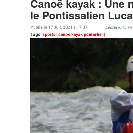
Canoë kayak : Une n
le Pontissalien Luc
Publié le 17 Juil. 2021 à 17:07
Lecture:
1
min
Tags:
sports
|
canoe kayak pontarlier
|