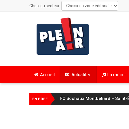
Choix du secteur :
Accueil
Actualites
La radio
FC Sochaux Montbéliard – Saint-É
EN BREF