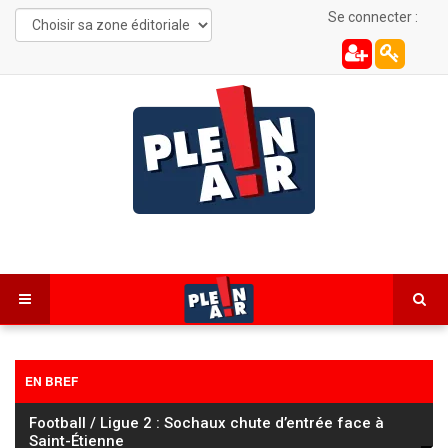
Se connecter :
EN BREF
Tour de France Femmes : Vollering s’impose à Nice et
prend le maillot jaune