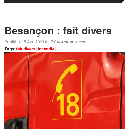
Besançon : fait divers
Publié le 15 Avr. 2023 à 17:04
Lecture:
1
min
Tags:
fait divers
|
incendie
|