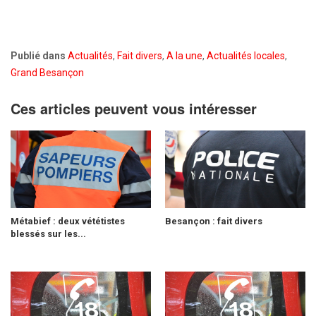
Publié dans
Actualités
,
Fait divers
,
A la une
,
Actualités locales
,
Grand Besançon
Ces articles peuvent vous intéresser
Métabief : deux vététistes
Besançon : fait divers
blessés sur les...