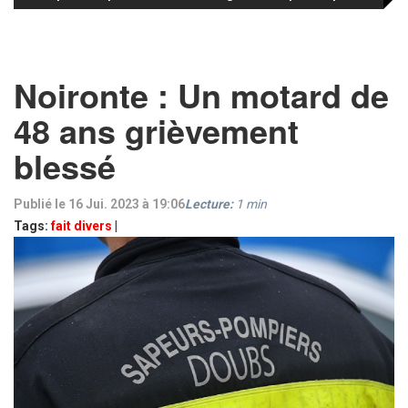
Noironte : Un motard de
48 ans grièvement
blessé
Publié le 16 Jui. 2023 à 19:06
Lecture:
1
min
Tags:
fait divers
|