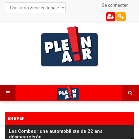
Se connecter :
EN BREF
Chaux-Neuve : un incendie au pied du tremplin de
saut à ski