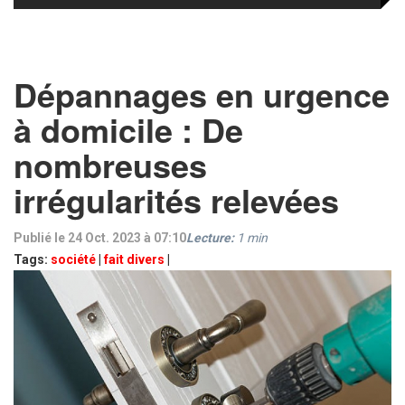
Dépannages en urgence
à domicile : De
nombreuses
irrégularités relevées
Publié le 24 Oct. 2023 à 07:10
Lecture:
1
min
Tags:
société
|
fait divers
|