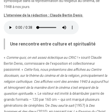
symbolique dans la représentation du religieux au cinéma, de
1948 à nos jours.
L'interview de la rédaction : Claude Bertin Denis
Une rencontre entre culture et spiritualité
«
Comme quoi, on est assez éclectique au CRIC !
» sourit Claude
Bertin Denis, commissaire de l’exposition et collectionneur
passionné. «
Cette fois, nous présentons des affiches au Centre
diocésain, sur le thème du cinéma et de la religion, principalement la
religion catholique. Ces affiches vont des années 1940 à aujourd’hui
et témoignent de la manière dont le cinéma s’est emparé de la
question spirituelle.
». Le visiteur est invité à déambuler parmi de
grands formats – 120 par 160 cm – qui ont marqué plusieurs
générations de cinéphiles. De
Dieu seul le sait
(1957) à
Des
hommes et des dieux
(2010), en passant par
La Passion du Christ