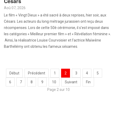
Césars
Aoû 07, 2026
Le film « Vingt Dieux » a été sacré à deux reprises, hier soir, aux
Césars. Les acteurs du long métrage jurassien ont reçu deux
récompenses. Lors de cette 50è cérémonie, il s’est imposé dans
les catégories « Meilleur premier film » et « Révélation féminine ».
Ainsi, la réalisatrice Louise Courvoisier et l’actrice Maïwène
Barthélémy ont obtenu les fameux sésames.
Début
Précédent
1
2
3
4
5
6
7
8
9
10
Suivant
Fin
Page 2 sur 10