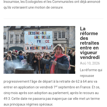
Insoumise, les Ecologistes et les Communistes ont déjà annoncé
qu’ils voteraient une motion de censure.
La
réforme
des
retraites
entre en
vigueur
vendredi
Aoû 10, 2026
La réforme qui
repousse
progressivement l’âge de départ à la retraite de 62 à 64 ans va
er
entrer en application ce vendredi 1
septembre en France. Et ce,
cinq mois après son adoption au parlement, après le recours au
49.3. Cette date ne passera pas inaperçue car elle met un terme
aux principaux régimes spéciaux.