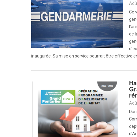
Aoû
Ce v
gend
l’an
de l
gend
d’é
inaugurée. Sa mise en service pourrait être effective 
Ha
Gr
ré
Aoû
Dans
Com
dep
d’Am