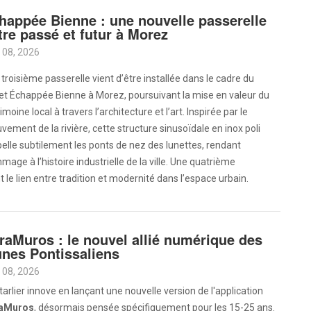
happée Bienne : une nouvelle passerelle
tre passé et futur à Morez
 08, 2026
troisième passerelle vient d’être installée dans le cadre du
et Échappée Bienne à Morez, poursuivant la mise en valeur du
imoine local à travers l’architecture et l’art. Inspirée par le
ement de la rivière, cette structure sinusoïdale en inox poli
elle subtilement les ponts de nez des lunettes, rendant
age à l’histoire industrielle de la ville. Une quatrième
le lien entre tradition et modernité dans l’espace urbain.
traMuros : le nouvel allié numérique des
unes Pontissaliens
 08, 2026
arlier innove en lançant une nouvelle version de l'application
raMuros
, désormais pensée spécifiquement pour les 15-25 ans.