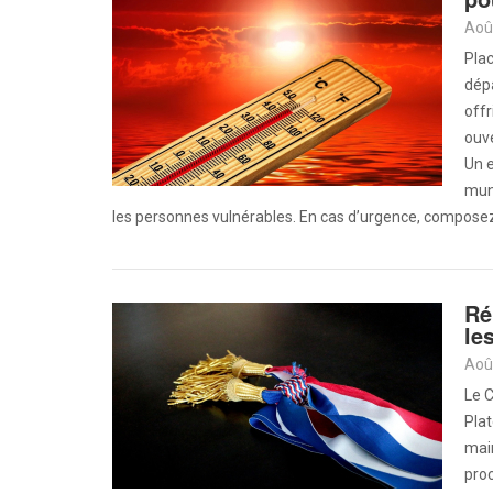
Aoû
Plac
dépa
offr
ouve
Un e
muni
les personnes vulnérables. En cas d’urgence, composez
Ré
le
Aoû
Le 
Plat
mair
proc