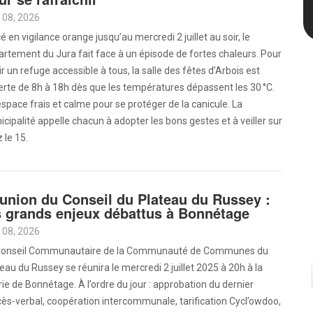
 08, 2026
é en vigilance orange jusqu’au mercredi 2 juillet au soir, le
rtement du Jura fait face à un épisode de fortes chaleurs. Pour
ir un refuge accessible à tous, la salle des fêtes d’Arbois est
rte de 8h à 18h dès que les températures dépassent les 30 °C.
space frais et calme pour se protéger de la canicule. La
cipalité appelle chacun à adopter les bons gestes et à veiller sur
 le 15.
union du Conseil du Plateau du Russey :
s grands enjeux débattus à Bonnétage
 08, 2026
Conseil Communautaire de la Communauté de Communes du
eau du Russey se réunira le mercredi 2 juillet 2025 à 20h à la
ie de Bonnétage. À l’ordre du jour : approbation du dernier
ès-verbal, coopération intercommunale, tarification Cycl’owdoo,