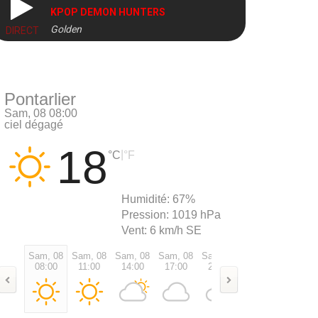
KPOP DEMON HUNTERS
Golden
DIRECT
Pontarlier
Sam, 08 08:00
ciel dégagé
18
|
°C
°F
Humidité:
67%
Pression:
1019 hPa
Vent:
6 km/h SE
Sam, 08
Sam, 08
Sam, 08
Sam, 08
Sam, 08
Sam, 08
Dim, 0
08:00
11:00
14:00
17:00
20:00
23:00
02:00