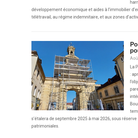
harm
développement économique et aides à l’immobilier d’e
télétravail, au régime indemnitaire, et aux zones d’activi
Po
po
Aoû
La P
: ap
l’ob
pare
int
Bou
temp
s’étalera de septembre 2025 à mai 2026, sous réserve
patrimoniales.