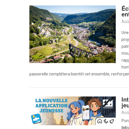
Éc
en
Aoû
Une 
proj
patr
mouv
rapp
homm
passerelle complétera bientôt cet ensemble, renforçant 
In
je
Aoû
Pont
Int