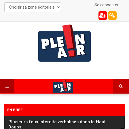
Se connecter :
EN BREF
Les Combes : une automobiliste de 22 ans
désincarcérée