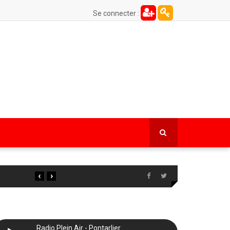
Se connecter :
‹
›
Radio Plein Air - Pontarlier