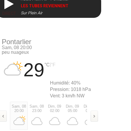
LES TUBES REVIENNENT
Sur Plein Air
DIRECT
Pontarlier
Sam, 08 20:00
peu nuageux
29
|
°C
°F
Humidité:
40%
Pression:
1018 hPa
Vent:
3 km/h NW
Sam, 08
Sam, 08
Dim, 09
Dim, 09
Dim, 09
Dim, 09
Dim, 0
20:00
23:00
02:00
05:00
08:00
11:00
14:00