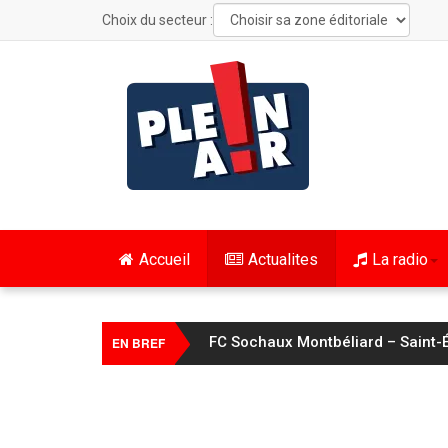
Choix du secteur :
Accueil
Actualites
La radio
FC Sochaux Montbéliard – Saint-É
EN BREF