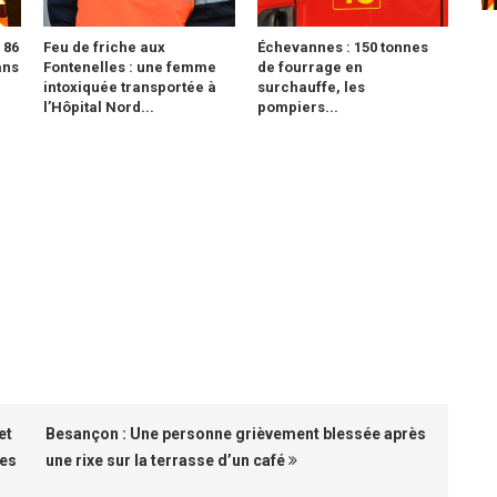
 86
Feu de friche aux
Échevannes : 150 tonnes
ans
Fontenelles : une femme
de fourrage en
intoxiquée transportée à
surchauffe, les
l’Hôpital Nord...
pompiers...
et
Besançon : Une personne grièvement blessée après
des
une rixe sur la terrasse d’un café