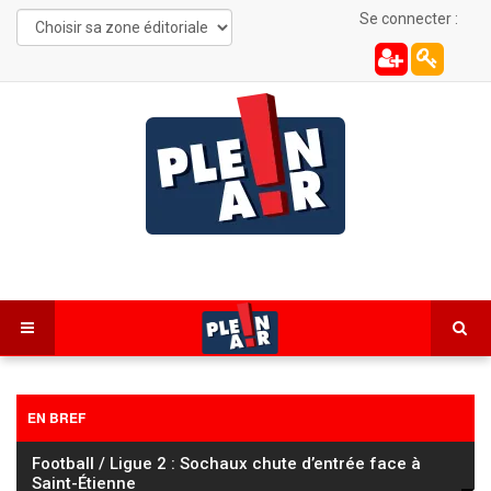
Se connecter :
EN BREF
Tour de France Femmes : Vollering s’impose à Nice et
prend le maillot jaune