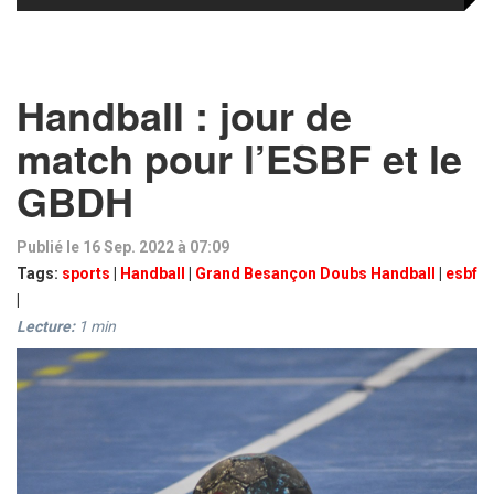
Handball : jour de
match pour l’ESBF et le
GBDH
Publié le 16 Sep. 2022 à 07:09
Tags:
sports
|
Handball
|
Grand Besançon Doubs Handball
|
esbf
|
Lecture:
1
min