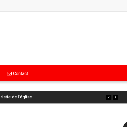
Contact
‹
›
s : Pauline Ferrand-Prévot perd encore du temps