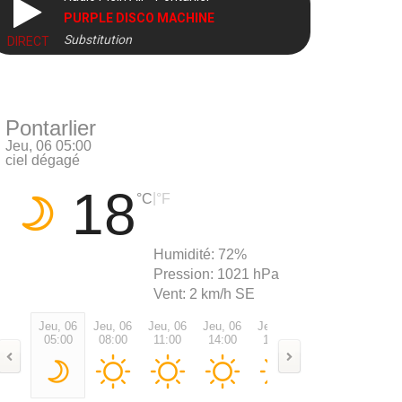
PURPLE DISCO MACHINE
Substitution
DIRECT
Pontarlier
Jeu, 06 05:00
ciel dégagé
18
|
°C
°F
Humidité:
72%
Pression:
1021 hPa
Vent:
2 km/h SE
Jeu, 06
Jeu, 06
Jeu, 06
Jeu, 06
Jeu, 06
Jeu, 06
Jeu, 0
05:00
08:00
11:00
14:00
17:00
20:00
23:00