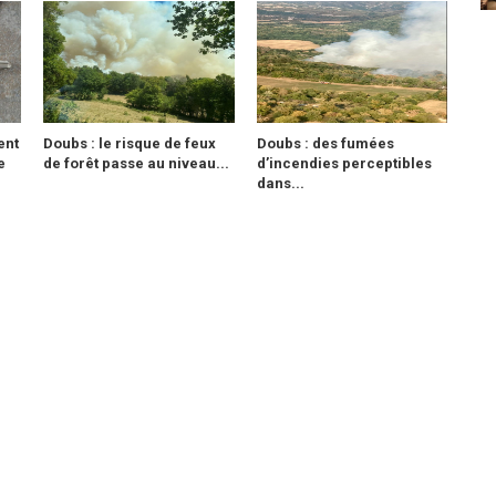
ent
Doubs : le risque de feux
Doubs : des fumées
e
de forêt passe au niveau...
d’incendies perceptibles
dans...