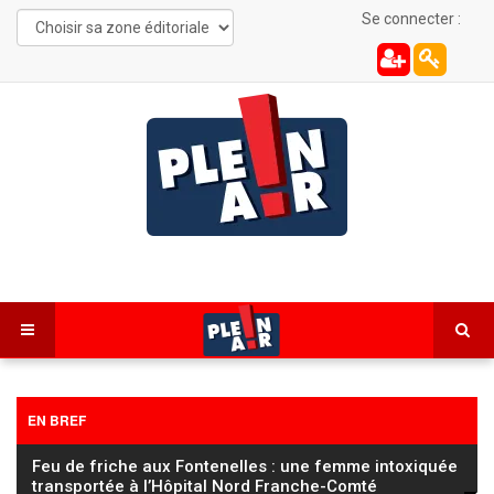
Se connecter :
EN BREF
FC Sochaux Montbéliard : Vincent Hognon lucide
avant d’affronter un Saint‑Étienne « taillé pour la
…