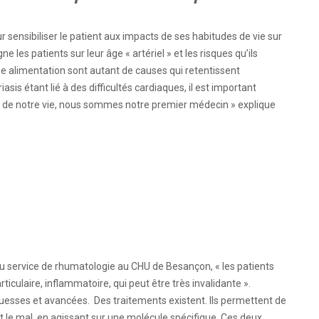
r sensibiliser le patient aux impacts de ses habitudes de vie sur
ne les patients sur leur âge « artériel » et les risques qu’ils
ise alimentation sont autant de causes qui retentissent
sis étant lié à des difficultés cardiaques, il est important
r de notre vie, nous sommes notre premier médecin » explique
u service de rhumatologie au CHU de Besançon, « les patients
iculaire, inflammatoire, qui peut être très invalidante ».
uesses et avancées. Des traitements existent. Ils permettent de
t le mal, en agissant sur une molécule spécifique. Ces deux