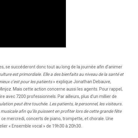
, se succéderont donc tout au long de la journée afin d’animer
ulture est primordiale. Elle a des bienfaits au niveau de la santé et
mieux c’est pour les patients
» explique Jonathan Debauve,
injoz. Mais cette action concerne aussi les agents. Pour rappel,
ire avec 7200 professionnels. Par ailleurs, plus d’un millier de
lation peut être touchée. Les patients, le personnel, les visiteurs.
musicale afin qu’ils puissent en profiter lors de cette grande fête
 mercredi, concerts de piano, trompette, et chorale. Une
elier « Ensemble vocal » de 19h30 à 20h30.