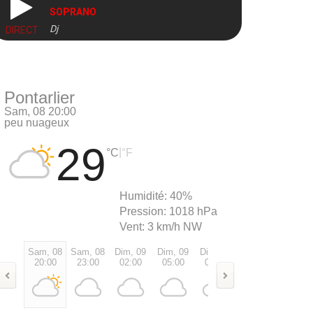
SOPRANO
Dj
DIRECT
Pontarlier
Sam, 08 20:00
peu nuageux
29
|
°C
°F
Humidité:
40%
Pression:
1018 hPa
Vent:
3 km/h NW
Sam, 08
Sam, 08
Dim, 09
Dim, 09
Dim, 09
Dim, 09
Dim, 0
20:00
23:00
02:00
05:00
08:00
11:00
14:00