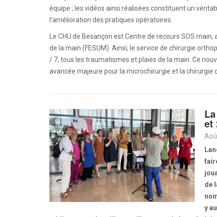
équipe ; les vidéos ainsi réalisées constituent un vérita
l’amélioration des pratiques opératoires.
Le CHU de Besançon est Centre de recours SOS main, a
de la main (FESUM). Ainsi, le service de chirurgie orthop
/ 7, tous les traumatismes et plaies de la main. Ce nou
avancée majeure pour la microchirurgie et la chirurgie 
La
et
Aoû
Lanc
fai
jou
de 
nom
y au