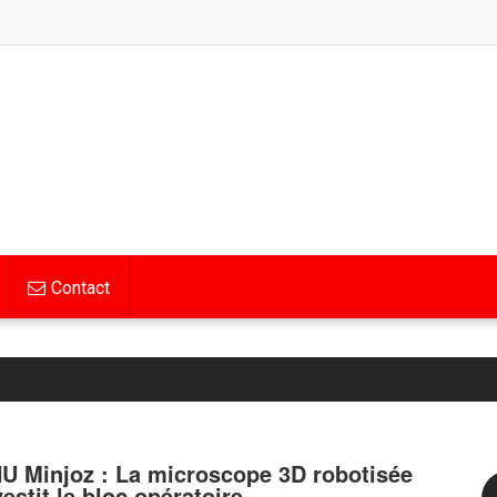
Contact
U Minjoz : La microscope 3D robotisée
vestit le bloc opératoire