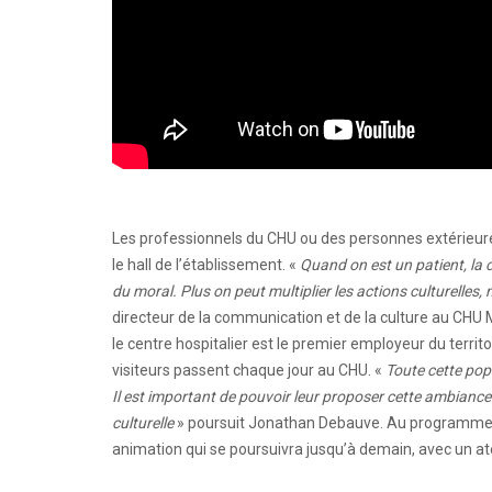
Les professionnels du CHU ou des personnes extérieures
le hall de l’établissement. «
Quand on est un patient, la c
du moral. Plus on peut multiplier les actions culturelles, 
directeur de la communication et de la culture au CHU M
le centre hospitalier est le premier employeur du territo
visiteurs passent chaque jour au CHU. «
Toute cette popu
Il est important de pouvoir leur proposer cette ambiance 
culturelle
» poursuit Jonathan Debauve. Au programme ce
animation qui se poursuivra jusqu’à demain, avec un at