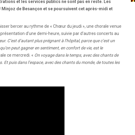
trations et les services publics ne sont pas en reste. Les
 Minjoz de Besançon et se poursuivent cet après-midi et
laisser bercer au rythme de « Chœur du jeudi », une chorale venue
représentation d’une demi-heure, suivie par d’autres concerts au
. C’est d’autant plus prégnant à l’hôpital, parce que c’est un
ce qu’on peut gagner en sentiment, en confort de vie, est le
rale ce mercredi. «
On voyage dans le temps, avec des chants de
. Et puis dans l’espace, avec des chants du monde, de toutes les