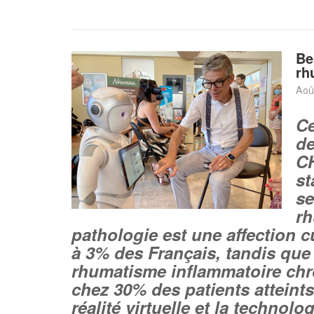
Be
rh
Aoû
Ce
de
C
st
se
rh
pathologie est une affection 
à 3% des Français, tandis que
rhumatisme inflammatoire chro
chez 30% des patients atteints
réalité virtuelle et la techno