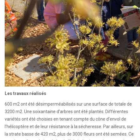
Les travaux réalisés
600 m2 ont été désimperméabilisés sur une surface de totale de
3200 m2. Une soixantaine d’arbres ont été plantés. Différentes
variétés ont été choisies en tenant compte du cône d’envol de
l’hélicoptère et de leur résistance à la sécheresse. Par ailleurs, sur
la strate basse de 420 m2, plus de 3000 fleurs ont été semées. Ce