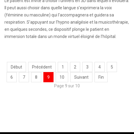
Le patient est invité à choisir l’univers en 3D dans lequel il évoluera.
Il peut aussi choisir dans quelle langue s’exprimera la voix
(féminine ou masculine) qui l’accompagnera et guidera sa
respiration. S’appuyant sur l’hypno analgésie et la musicothérapie,
en quelques secondes, ce dispositif plonge le patient en
immersion totale dans un monde virtuel éloigné de l’hôpital.
Début
Précédent
1
2
3
4
5
6
7
8
9
10
Suivant
Fin
Page 9 sur 10