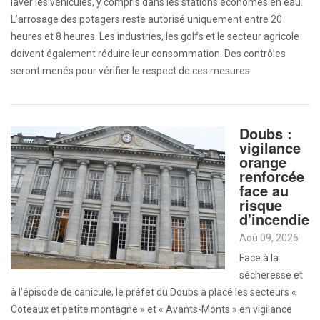
laver les véhicules, y compris dans les stations économes en eau.
L’arrosage des potagers reste autorisé uniquement entre 20
heures et 8 heures. Les industries, les golfs et le secteur agricole
doivent également réduire leur consommation. Des contrôles
seront menés pour vérifier le respect de ces mesures.
Doubs :
vigilance
orange
renforcée
face au
risque
d'incendie
Aoû 09, 2026
Face à la
sécheresse et
à l'épisode de canicule, le préfet du Doubs a placé les secteurs «
Coteaux et petite montagne » et « Avants-Monts » en vigilance