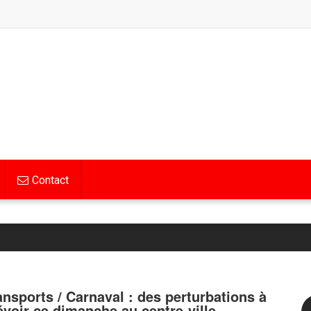
Contact
ansports / Carnaval : des perturbations à
évoir ce dimanche au centre-ville