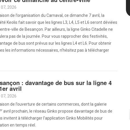
 07, 2026
aison de l’organisation du Carnaval, ce dimanche 7 avril, la
été Keolis fait savoir que les lignes L3, L4, L5 et L6 seront déviées
entre-ville de Besançon. Par ailleurs, la ligne Ginko Citadelle ne
ulera pas de la journée. Pour vous rapprocher des festivités,
ntage de bus sont prévus sur les lignes L4 et L6. Pour obtenir
es les informations nécessaires, n’hésitez pas à télécharger
sançon : davantage de bus sur la ligne 4
1er avril
 07, 2026
aison de l’ouverture de certains commerces, dont la galerie
er
avril prochain, le réseau Ginko propose davantage de bus de
us invitent à télécharger l’application Ginko Mobilités pour
uation en temps réel.