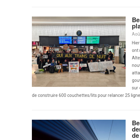
Be
pl
Aoû
Hier
ont 
Alt
nouv
att
gou
sur 
de construire 600 couchettes/lits pour relancer 25 lignes
Be
de
de