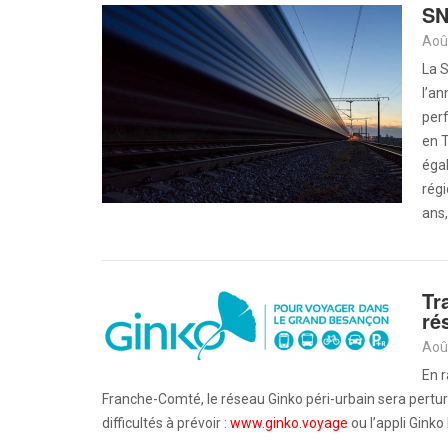
SN
Aoû
La S
l’an
perf
en T
éga
rég
ans,
Tr
ré
Aoû
En r
Franche-Comté, le réseau Ginko péri-urbain sera perturbé
difficultés à prévoir :
www.ginko.voyage
ou l’appli Ginko