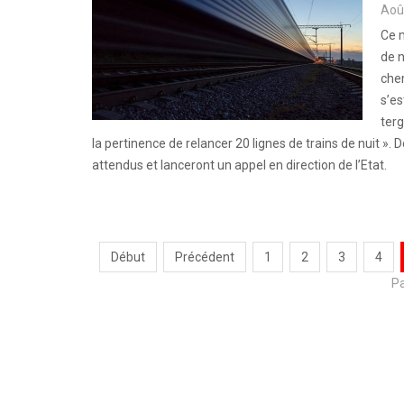
Aoû
Ce m
de n
chem
s’es
terg
la pertinence de relancer 20 lignes de trains de nuit ».
attendus et lanceront un appel en direction de l’Etat.
Début
Précédent
1
2
3
4
Pa