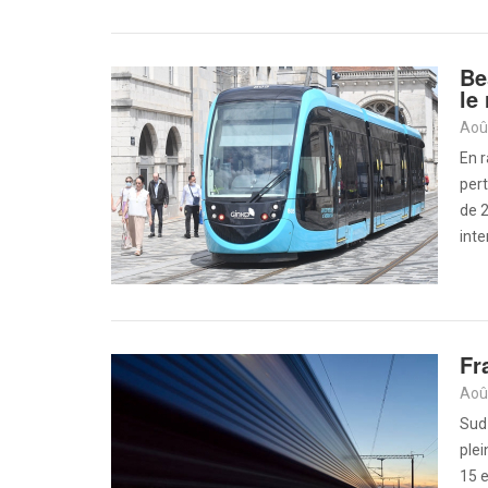
Be
le
Aoû
En r
pert
de 2
inte
Fr
Aoû
Sud
plei
15 e