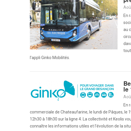
Aoû
En r
soci
au c
circ
dava
tout
l’appli Ginko Mobilités.
Be
le 
Aoû
En r
commerciale de Chateaufarine, le lundi de Pâques, le 1
12h30 à 18h30 sur la ligne 4. La collectivité et Keolis vo
connaître les informations utiles et l’évolution de la sit