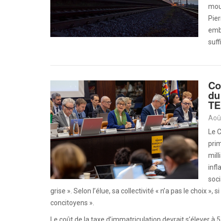
mou
Pie
emb
suff
Co
du
TE
Aoû
Le 
prim
mill
infl
soci
grise ». Selon l’élue, sa collectivité « n’a pas le choix »
concitoyens ».
Le coût de la taxe d’immatriculation devrait s’élever à 