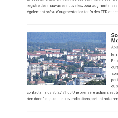
registre des mauvaises nouvelles, pour augmenter ses
également prévu d’augmenter les tarifs des TER et des
So
Mo
Aoû
En r
Bou
dura
sont
pert
ou s
contacter le 03.70.27.71.60 Une première action s’est te
rien donné depuis . Les revendications portent notamme