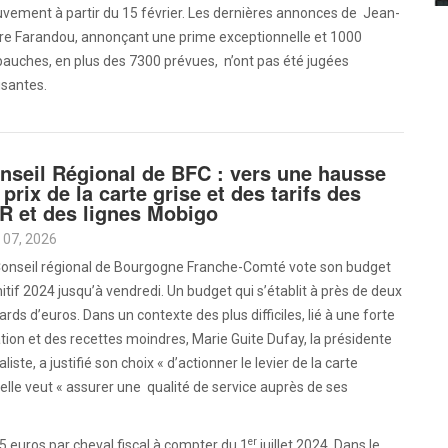
vement à partir du 15 février. Les dernières annonces de Jean-
rre Farandou, annonçant une prime exceptionnelle et 1000
auches, en plus des 7300 prévues, n’ont pas été jugées
isantes.
nseil Régional de BFC : vers une hausse
 prix de la carte grise et des tarifs des
R et des lignes Mobigo
 07, 2026
Conseil régional de Bourgogne Franche-Comté vote son budget
itif 2024 jusqu’à vendredi. Un budget qui s’établit à près de deux
iards d’euros. Dans un contexte des plus difficiles, lié à une forte
ation et des recettes moindres, Marie Guite Dufay, la présidente
aliste, a justifié son choix « d’actionner le levier de la carte
, si elle veut « assurer une qualité de service auprès de ses
er
55 euros par cheval fiscal à compter du 1
juillet 2024. Dans le