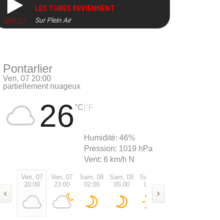
LES TUBES REVIENNENT
Sur Plein Air
DIRECT
Pontarlier
Ven, 07 20:00
partiellement nuageux
26
|
°C
°F
Humidité:
46%
Pression:
1019 hPa
Vent:
6 km/h N
Ven, 07
Ven, 07
Sam, 08
Sam, 08
Sam, 08
Sam, 08
Sam, 0
20:00
23:00
02:00
05:00
08:00
11:00
14:00